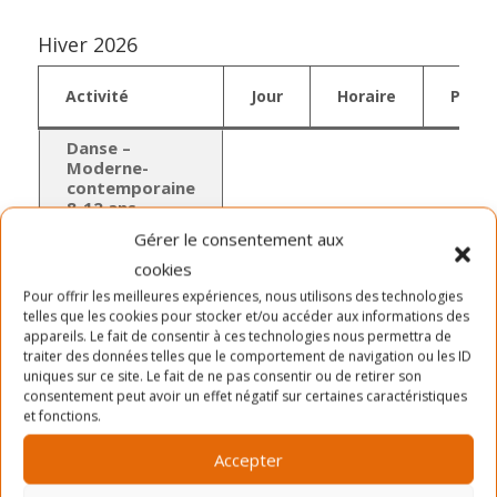
Hiver 2026
Activité
Jour
Horaire
Prix
Danse –
Moderne-
contemporaine
8-12 ans
Gérer le consentement aux
Mercredi
16h15
à
cookies
17h15
Pour offrir les meilleures expériences, nous utilisons des technologies
telles que les cookies pour stocker et/ou accéder aux informations des
103$
12
appareils. Le fait de consentir à ces technologies nous permettra de
sem.
traiter des données telles que le comportement de navigation ou les ID
8 à
GML
uniques sur ce site. Le fait de ne pas consentir ou de retirer son
12
Exercice
consentement peut avoir un effet négatif sur certaines caractéristiques
ans
et fonctions.
Accepter
La session débute officiellement la semaine du