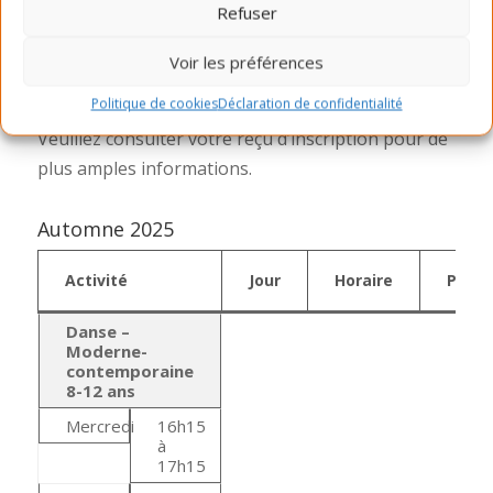
Refuser
12 janvier.
Date officielle du premier cours et du dernier
Voir les préférences
cours :
14 janvier au 1er avril.
Politique de cookies
Déclaration de confidentialité
Veuillez consulter votre reçu d’inscription pour de
plus amples informations.
Automne 2025
Activité
Jour
Horaire
Prix
Danse –
Moderne-
contemporaine
8-12 ans
Mercredi
16h15
à
17h15