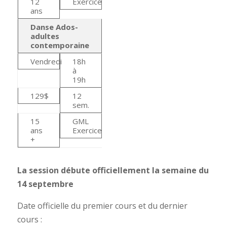
12
Exercice
ans
Danse Ados-
adultes
contemporaine
Vendredi
18h
à
19h
129$
12
sem.
15
GML
ans
Exercice
+
La session débute officiellement la semaine du
14 septembre
Date officielle du premier cours et du dernier
cours :