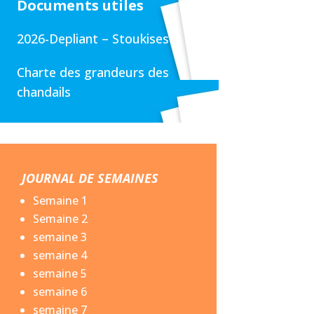
Documents utiles
2026-Depliant – Stoukises
Charte des grandeurs des
chandails
JOURNAL DE SEMAINES
Semaine 1
Semaine 2
semaine 3
semaine 4
semaine 5
semaine 6
semaine 7