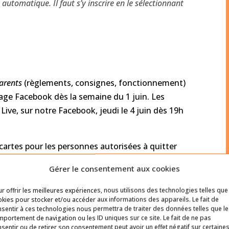
 automatique. Il faut s’y inscrire en le sélectionnant
arents
(règlements, consignes, fonctionnement)
page Facebook dès la semaine du 1 juin. Les
ive, sur notre Facebook, jeudi le 4 juin dès 19h
 cartes pour les personnes autorisées à quitter
a première journée de camp de votre enfant.
Gérer le consentement aux cookies
deurs débuteront
seulement lors de la première
r offrir les meilleures expériences, nous utilisons des technologies telles que
kies pour stocker et/ou accéder aux informations des appareils. Le fait de
sentir à ces technologies nous permettra de traiter des données telles que le
portement de navigation ou les ID uniques sur ce site. Le fait de ne pas
sentir ou de retirer son consentement peut avoir un effet négatif sur certaine