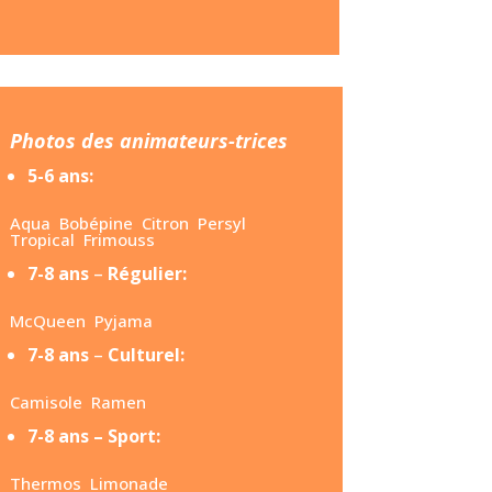
Photos des animateurs-trices
5-6 ans:
Aqua
Bobépine
Citron
Persyl
Tropical Frimouss
7-8 ans
–
Régulier:
McQueen
Pyjama
7-8 ans
–
Culturel:
Camisole
Ramen
7-8 ans – Sport:
Thermos
Limonade