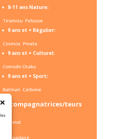
8-11 ans Nature:
Tiramisu
Pelouse
9 ans et + Régulier:
Cosmos
Pinata
9 ans et + Culturel:
Comodo
Otaku
9 ans et + Sport:
Batman
Carbone
Accompagnatrices/teurs
 les
Coconut
Lala
Lampadaire
s