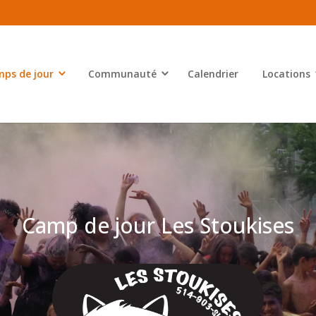
ps de jour
Communauté
Calendrier
Locations
Camp de jour Les Stoukises