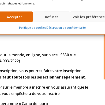
actéristiques et fonctions.
Accepter
Refuser
Voir les préférence
Politique de cookies
Déclaration de confidentialité
 21 h, uniquement en ligne, pour les enfants ayant
tout le monde, en ligne, sur place : 5350 rue
4-903-7522)
nscription, vous pourrez faire votre inscription
il faut toutefois les sélectionner séparément
.
r sur le membre à inscrire en vous assurant que le
t vous empêchera de vous inscrire.
 programme « Camp de jour »