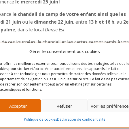
ommence
le mercredi 25 juin
!
avance
le chandail de camp de votre enfant ainsi que les
i 21 juin
ou le
dimanche 22 juin
, entre
13 h et 16 h
, au
2e
Lapalme
, dans le local
Danse Est
.
de ces journées, le chandail et les cartes seront remis à vot
p.
Gérer le consentement aux cookies
l ou de carte ne sera faite avant le 21 juin.
r offrir les meilleures expériences, nous utilisons des technologies telles que l
kies pour stocker et/ou accéder aux informations des appareils. Le fait de
sentir à ces technologies nous permettra de traiter des données telles que le
t à lire notre Guide du parent 2025
pour obtenir toutes 
portement de navigation ou les ID uniques sur ce site. Le fait de ne pas consen
onctionnement de notre camp de jour.
de retirer son consentement peut avoir un effet négatif sur certaines
actéristiques et fonctions.
Accepter
Refuser
Voir les préférence
Politique de cookies
Déclaration de confidentialité