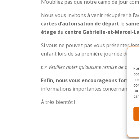
N’oubliez pas que notre camp de jour c
Nous vous invitons à venir récupérer à l’
cartes d’autorisation de départ
le
samed
étage du centre Gabrielle-et-Marcel-
Si vous ne pouvez pas vous présenter lors 
enfant lors de sa première journée de cam
👉
Veuillez noter qu’aucune remise de chandai
Pou
coo
con
Enfin, nous vous encourageons fortemen
com
informations importantes concernant le f
ou 
car
À très bientôt !