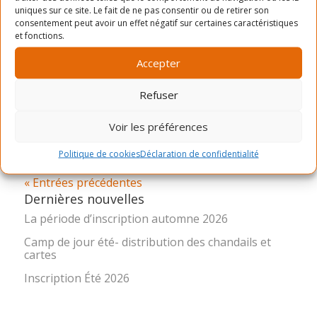
par
Marie-Ève Brunet-Bélanger
|
Juil 18, 2024
uniques sur ce site. Le fait de ne pas consentir ou de retirer son
consentement peut avoir un effet négatif sur certaines caractéristiques
et fonctions.
La danse développe la motricité, la coordination et
le sens du rythme des enfants! La danse hip hop
Accepter
est un style populaire et très diversifié qui
Refuser
s’inspire des arts martiaux et de la gymnastique.
GML : Centre Gabrielle-et-Marcel-Lapalme, 5350,
Voir les préférences
rue LafondCED...
Politique de cookies
Déclaration de confidentialité
« Entrées précédentes
Dernières nouvelles
La période d’inscription automne 2026
Camp de jour été- distribution des chandails et
cartes
Inscription Été 2026