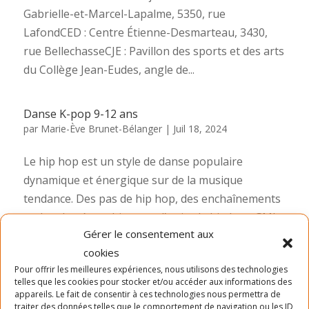
Gabrielle-et-Marcel-Lapalme, 5350, rue
LafondCED : Centre Étienne-Desmarteau, 3430,
rue BellechasseCJE : Pavillon des sports et des arts
du Collège Jean-Eudes, angle de...
Danse K-pop 9-12 ans
par
Marie-Ève Brunet-Bélanger
|
Juil 18, 2024
Le hip hop est un style de danse populaire
dynamique et énergique sur de la musique
tendance. Des pas de hip hop, des enchaînements
et des chorégraphies avec l’attitude hip hop. GML :
Gérer le consentement aux
Centre Gabrielle-et-Marcel-Lapalme, 5350, rue
cookies
LafondCED : Centre...
Pour offrir les meilleures expériences, nous utilisons des technologies
telles que les cookies pour stocker et/ou accéder aux informations des
appareils. Le fait de consentir à ces technologies nous permettra de
Danse Hip Hop
traiter des données telles que le comportement de navigation ou les ID