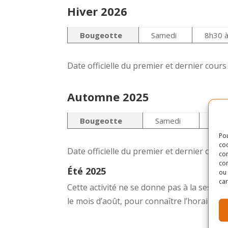
Hiver 2026
Bougeotte
Samedi
8h30 
Date officielle du premier et dernier cour
Automne 2025
Bougeotte
Samedi
8h30
Pou
coo
Date officielle du premier et dernier cour
con
com
Été 2025
ou 
car
Cette activité ne se donne pas à la sessi
le mois d’août, pour connaître l’horaire de