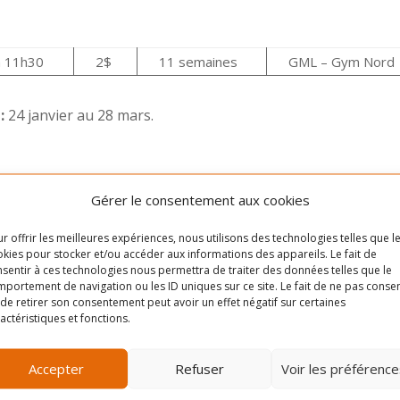
à 11h30
2$
11 semaines
GML – Gym Nord
s
:
24 janvier au 28 mars.
Gérer le consentement aux cookies
 à 11h30
2$
11 semaines
GML – Gym
r offrir les meilleures expériences, nous utilisons des technologies telles que l
kies pour stocker et/ou accéder aux informations des appareils. Le fait de
s
:
20 septembre au 29 novembre
sentir à ces technologies nous permettra de traiter des données telles que le
portement de navigation ou les ID uniques sur ce site. Le fait de ne pas consen
de retirer son consentement peut avoir un effet négatif sur certaines
actéristiques et fonctions.
on d’été. Veuillez consulter notre programmation d’automne, 
 la prochaine session.
Accepter
Refuser
Voir les préférence