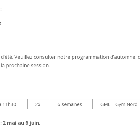
s
:
e
on d’été. Veuillez consulter notre programmation d’automne, 
 la prochaine session.
à 11h30
2$
6 semaines
GML – Gym Nord
s
: 2 mai au 6 juin
.