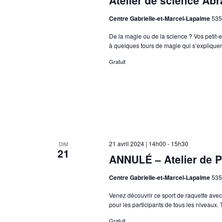
Atelier de science Ab
Centre Gabrielle-et-Marcel-Lapalme
535
De la magie ou de la science ? Vos petit-
à quelques tours de magie qui s’expliquen
Gratuit
21 avril 2024 | 14h00
-
15h30
DIM
21
ANNULÉ – Atelier de P
Centre Gabrielle-et-Marcel-Lapalme
535
Venez découvrir ce sport de raquette avec 
pour les participants de tous les niveaux. 
Gratuit