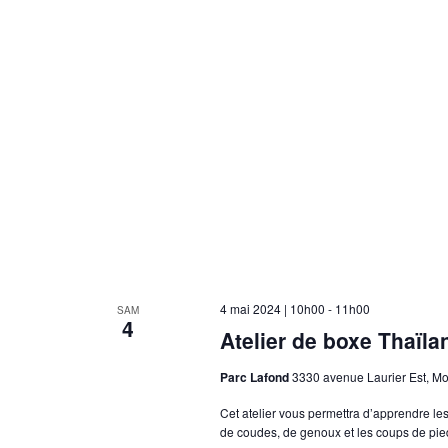
4 mai 2024 | 10h00
-
11h00
SAM
4
Atelier de boxe Thaïla
Parc Lafond
3330 avenue Laurier Est, M
Cet atelier vous permettra d’apprendre les 
de coudes, de genoux et les coups de pi