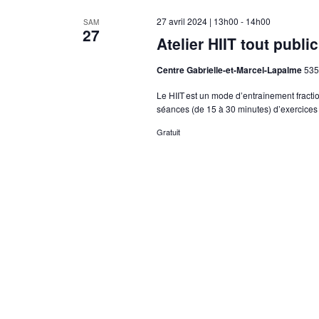
27 avril 2024 | 13h00
-
14h00
SAM
27
Atelier HIIT tout publi
Centre Gabrielle-et-Marcel-Lapalme
535
Le HIIT est un mode d’entraînement fracti
séances (de 15 à 30 minutes) d’exercices
Gratuit