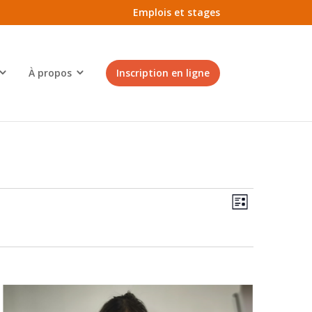
Emplois et stages
À propos
Inscription en ligne
Navigatio
Navigatio
de
Liste
par
vues
consultati
Évènemen