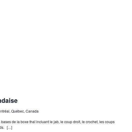
ndaise
ontréal, Québec, Canada
bases de la boxe thaï incluant le jab, le coup droit, le crochet, les coups
eds. […]