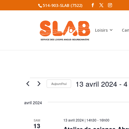
514-903-SLAB (7522)
Loisirs
Cam
Évènements
13 avril 2024
 - 
4
Aujourd’hui
Sélectionnez
une
avril 2024
date.
13 avril 2024 | 14h30
-
16h00
SAM
13