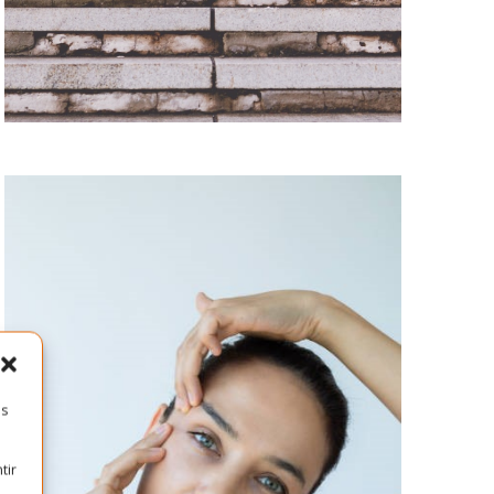
es
tir