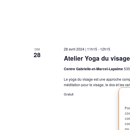
28 avril 2024 | 11h15
-
12h15
DIM
28
Atelier Yoga du visage
Centre Gabrielle-et-Marcel-Lapalme
535
Le yoga du visage est une approche comp
méditation pour le visage, le dos et les ce
Gratuit
Pou
coo
con
com
ou 