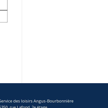
Service des loisirs Angus-Bourbonnière
5350, rue Lafond, 2e étage