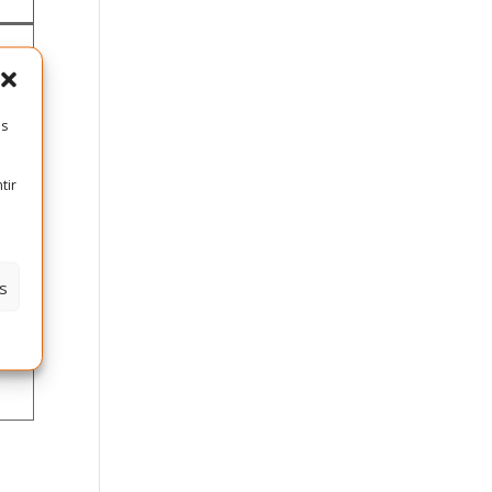
es
tir
s