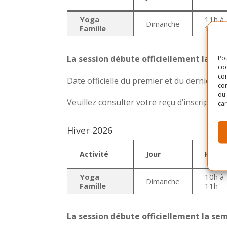
Yoga
11h à
Dimanche
Famille
12h
La session débute officiellement la sem
Pou
coo
con
Date officielle du premier et du dernier cou
com
ou 
Veuillez consulter votre reçu d’inscriptio
car
Hiver 2026
Activité
Jour
Horai
Yoga
10h à
Dimanche
Famille
11h
La session débute officiellement la s