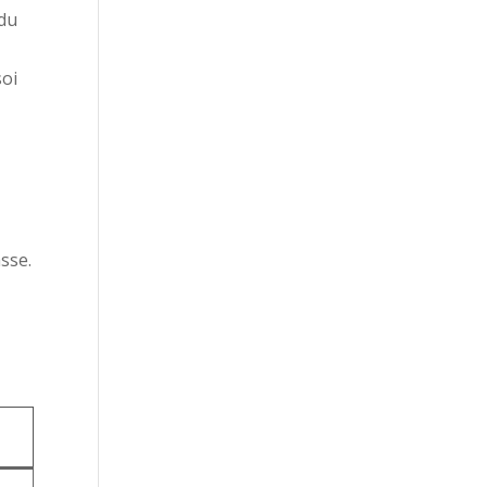
 du
soi
sse.