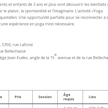
rents et enfants de 3 ans et plus vont découvrir les bienfaits
e plaisir, la spontanéité et l’imaginaire. L’activité «Yoga
 quotidien. Une opportunité parfaite pour se reconnecter à 
ucune expérience en yoga n’est nécessaire.
, 5350, rue Lafond
ue Bellechasse
e
llège Jean-Eudes, angle de la 15
avenue et de la rue Bellecha
Âge
re
Prix
Session
Lieu
requis
4 ans et
GML Salle