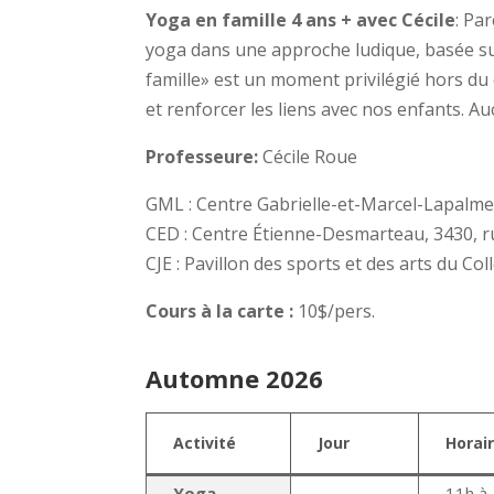
Yoga en famille 4 ans + avec Cécile
: Pa
yoga dans une approche ludique, basée sur l
famille» est un moment privilégié hors du
et renforcer les liens avec nos enfants. A
Professeure:
Cécile Roue
GML : Centre Gabrielle-et-Marcel-Lapalme
CED : Centre Étienne-Desmarteau, 3430, r
CJE : Pavillon des sports et des arts du Co
Cours à la carte :
10$/pers.
Automne 2026
Activité
Jour
Horai
Yoga
11h à