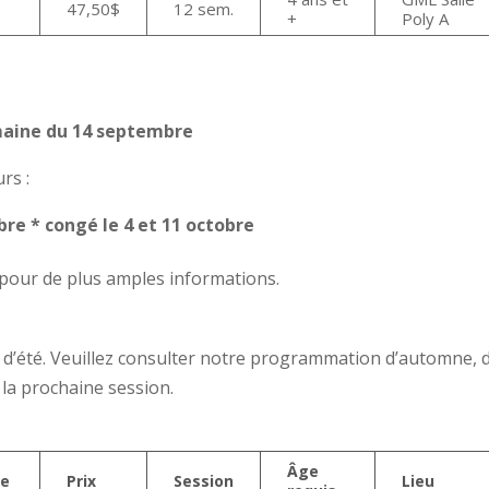
47,50$
12 sem.
+
Poly A
emaine du 14 septembre
rs :
e * congé le 4 et 11 octobre
n pour de plus amples informations.
on d’été. Veuillez consulter notre programmation d’automne, 
 la prochaine session.
Âge
re
Prix
Session
Lieu