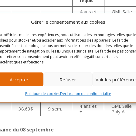
requis
4 ans et
GML Salle
34,50$
8 sem.
+
Poly A
Gérer le consentement aux cookies
aine du 20 avril
r offrir les meilleures expériences, nous utilisons des technologies telles que l
kies pour stocker et/ou accéder aux informations des appareils. Le fait de
sentir à ces technologies nous permettra de traiter des données telles que le
rs :
26 avril au 14 juin
portement de navigation ou les ID uniques sur ce site. Le fait de ne pas consen
de retirer son consentement peut avoir un effet négatif sur certaines
n pour de plus amples informations.
actéristiques et fonctions.
Accepter
Refuser
Voir les préférence
Âge
re
Prix
Session
Lieu
Politique de cookies
Déclaration de confidentialité
requis
4 ans et
GML Salle
38.63$
9 sem.
+
Poly A
emaine du 08 septembre