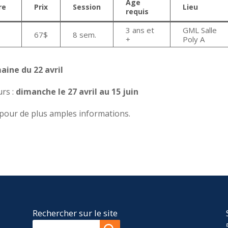
Âge
re
Prix
Session
Lieu
requis
3 ans et
GML Salle
67$
8 sem.
+
Poly A
aine du 22 avril
rs :
dimanche le 27 avril au 15 juin
n pour de plus amples informations.
Rechercher sur le site