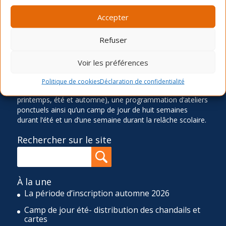
LA MISSION
Accepter
Ancré dans le quartier Rosemont depuis 1966, le Service
des Loisirs Angus-Bourbonnière contribue significative à
Refuser
l’épanouissement et au bien-être de sa communauté en
offrant des activités physiques, sportives, culturelles,
Voir les préférences
sociocommunautaires et récréatives diversifiées,
accessibles et de qualité. Pour réaliser cette mission, le
Politique de cookies
Déclaration de confidentialité
SLAB propose quatre sessions d’activités de loisir (hiver,
printemps, été et automne), une programmation d’ateliers
ponctuels ainsi qu’un camp de jour de huit semaines
durant l’été et un d’une semaine durant la relâche scolaire.
Rechercher sur le site
À la une
La période d’inscription automne 2026
Camp de jour été- distribution des chandails et
cartes