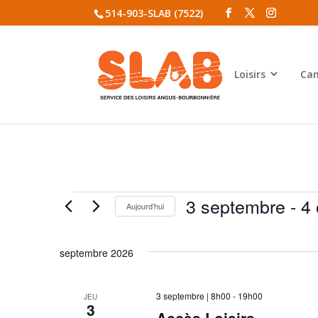
514-903-SLAB (7522)
Loisirs
Cam
Évènements
3 septembre
 - 
4 
Aujourd’hui
Sélectionnez
une
septembre 2026
date.
3 septembre | 8h00
-
19h00
JEU
3