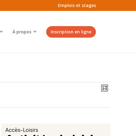
Emplois et stages
À propos
Inscription en ligne
Navigatio
Navigatio
de
Liste
par
vues
consultati
Évènemen