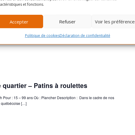
actéristiques et fonctions.
7h30 Pour : Parent + enf 3-6ans Où : Gymnase Description : Dans le cadre
 Journée québécoise des centres […]
Accepter
Refuser
Voir les préférence
Politique de cookies
Déclaration de confidentialité
e quartier – Patins à roulettes
h Pour : 15 – 99 ans Où : Plancher Description : Dans le cadre de nos
e québécoise […]