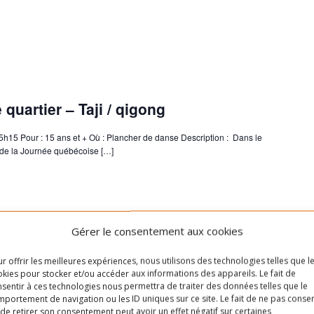
 quartier – Taji / qigong
5h15 Pour : 15 ans et + Où : Plancher de danse Description : Dans le
t de la Journée québécoise […]
Gérer le consentement aux cookies
r offrir les meilleures expériences, nous utilisons des technologies telles que l
kies pour stocker et/ou accéder aux informations des appareils. Le fait de
sentir à ces technologies nous permettra de traiter des données telles que le
portement de navigation ou les ID uniques sur ce site. Le fait de ne pas consen
e quartier – Mini Cirque
de retirer son consentement peut avoir un effet négatif sur certaines