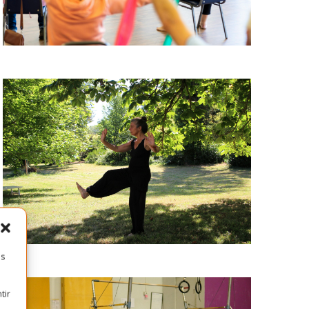
es
tir