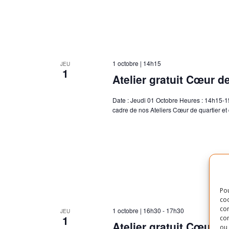
1 octobre | 14h15
JEU
1
Atelier gratuit Cœur de
Date : Jeudi 01 Octobre Heures : 14h15-1
cadre de nos Ateliers Cœur de quartier e
Pou
coo
con
1 octobre | 16h30
-
17h30
JEU
1
com
Atelier gratuit Cœur d
ou 