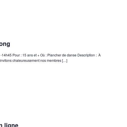
igong
-14h45 Pour : 15 ans et + Où : Plancher de danse Description : À
s invitons chaleureusement nos membres […]
n ligne