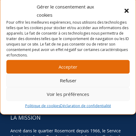
Gérer le consentement aux
cookies
Pour offrir les meilleures expériences, nous utilisons des technologies
telles que les cookies pour stocker et/ou accéder aux informations des
Dernières nouvelles
appareils. Le fait de consentir à ces technologies nous permettra de
La période d’inscription automne 2026
traiter des données telles que le comportement de navigation ou les ID
uniques sur ce site. Le fait de ne pas consentir ou de retirer son
Camp de jour été- distribution des chandails et
consentement peut avoir un effet négatif sur certaines caractéristiques
cartes
et fonctions.
Inscription Été 2026
Accepter
Refuser
Voir les préférences
Politique de cookies
Déclaration de confidentialité
LA MISSION
Ancré dans le quartier Rosemont depuis 1966, le Service