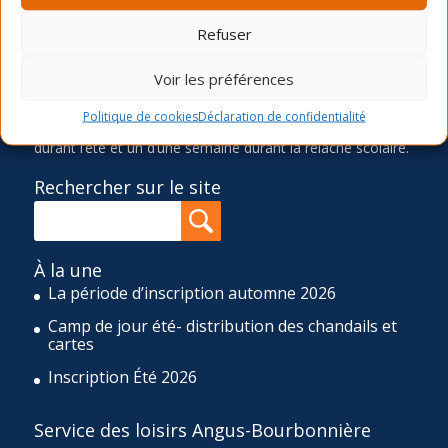
l’épanouissement et au bien-être de sa communauté en
offrant des activités physiques, sportives, culturelles,
Refuser
sociocommunautaires et récréatives diversifiées,
accessibles et de qualité. Pour réaliser cette mission, le
Voir les préférences
SLAB propose quatre sessions d’activités de loisir (hiver,
printemps, été et automne), une programmation d’ateliers
Politique de cookies
Déclaration de confidentialité
ponctuels ainsi qu’un camp de jour de huit semaines
durant l’été et un d’une semaine durant la relâche scolaire.
Rechercher sur le site
À la une
La période d’inscription automne 2026
Camp de jour été- distribution des chandails et
cartes
Inscription Été 2026
Service des loisirs Angus-Bourbonnière