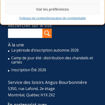
SLAB propose quatre sessions d’activités de loisir (hiver,
printemps, été et automne), une programmation d’ateliers
Voir les préférences
ponctuels ainsi qu’un camp de jour de huit semaines
durant l’été et un d’une semaine durant la relâche scolaire.
Politique de cookies
Déclaration de confidentialité
Rechercher sur le site
À la une
La période d’inscription automne 2026
Camp de jour été- distribution des chandails et
cartes
Inscription Été 2026
Service des loisirs Angus-Bourbonnière
5350, rue Lafond, 2e étage
Montréal, Québec H1X 2X2