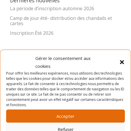
Dernières nouvelles
La période d’inscription automne 2026
Camp de jour été- distribution des chandails et
cartes
Inscription Été 2026
Gérer le consentement aux
cookies
Pour offrir les meilleures expériences, nous utilisons des technologies
telles que les cookies pour stocker et/ou accéder aux informations des
appareils. Le fait de consentir à ces technologies nous permettra de
LA MISSION
traiter des données telles que le comportement de navigation ou les ID
uniques sur ce site. Le fait de ne pas consentir ou de retirer son
Ancré dans le quartier Rosemont depuis 1966, le Service
consentement peut avoir un effet négatif sur certaines caractéristiques
des Loisirs Angus-Bourbonnière contribue significative à
et fonctions.
l’épanouissement et au bien-être de sa communauté en
Accepter
offrant des activités physiques, sportives, culturelles,
sociocommunautaires et récréatives diversifiées,
accessibles et de qualité. Pour réaliser cette mission, le
Refuser