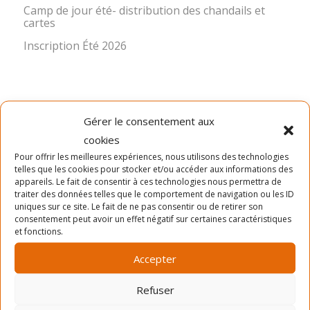
Camp de jour été- distribution des chandails et
cartes
Inscription Été 2026
Gérer le consentement aux
cookies
Pour offrir les meilleures expériences, nous utilisons des technologies
LA MISSION
telles que les cookies pour stocker et/ou accéder aux informations des
appareils. Le fait de consentir à ces technologies nous permettra de
traiter des données telles que le comportement de navigation ou les ID
Ancré dans le quartier Rosemont depuis 1966, le Service
uniques sur ce site. Le fait de ne pas consentir ou de retirer son
des Loisirs Angus-Bourbonnière contribue significative à
consentement peut avoir un effet négatif sur certaines caractéristiques
l’épanouissement et au bien-être de sa communauté en
et fonctions.
offrant des activités physiques, sportives, culturelles,
sociocommunautaires et récréatives diversifiées,
Accepter
accessibles et de qualité. Pour réaliser cette mission, le
SLAB propose quatre sessions d’activités de loisir (hiver,
Refuser
printemps, été et automne), une programmation d’ateliers