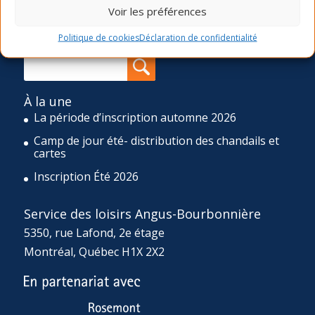
ponctuels ainsi qu’un camp de jour de huit semaines
Voir les préférences
durant l’été et un d’une semaine durant la relâche scolaire.
Politique de cookies
Déclaration de confidentialité
Rechercher sur le site
À la une
La période d’inscription automne 2026
Camp de jour été- distribution des chandails et
cartes
Inscription Été 2026
Service des loisirs Angus-Bourbonnière
5350, rue Lafond, 2e étage
Montréal, Québec H1X 2X2