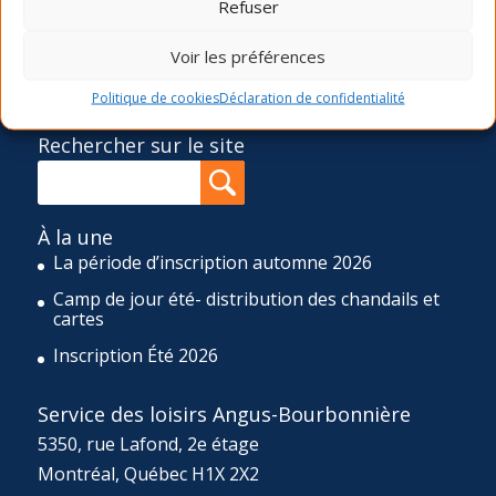
Refuser
accessibles et de qualité. Pour réaliser cette mission, le
SLAB propose quatre sessions d’activités de loisir (hiver,
Voir les préférences
printemps, été et automne), une programmation d’ateliers
ponctuels ainsi qu’un camp de jour de huit semaines
Politique de cookies
Déclaration de confidentialité
durant l’été et un d’une semaine durant la relâche scolaire.
Rechercher sur le site
À la une
La période d’inscription automne 2026
Camp de jour été- distribution des chandails et
cartes
Inscription Été 2026
Service des loisirs Angus-Bourbonnière
5350, rue Lafond, 2e étage
Montréal, Québec H1X 2X2