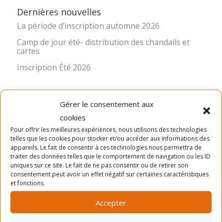
Dernières nouvelles
La période d’inscription automne 2026
Camp de jour été- distribution des chandails et
cartes
Inscription Été 2026
Gérer le consentement aux
cookies
Pour offrir les meilleures expériences, nous utilisons des technologies
telles que les cookies pour stocker et/ou accéder aux informations des
appareils. Le fait de consentir à ces technologies nous permettra de
LA MISSION
traiter des données telles que le comportement de navigation ou les ID
uniques sur ce site. Le fait de ne pas consentir ou de retirer son
consentement peut avoir un effet négatif sur certaines caractéristiques
Ancré dans le quartier Rosemont depuis 1966, le Service
et fonctions.
des Loisirs Angus-Bourbonnière contribue significative à
l’épanouissement et au bien-être de sa communauté en
Accepter
offrant des activités physiques, sportives, culturelles,
sociocommunautaires et récréatives diversifiées,