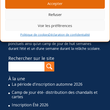
Accepter
Ancré dans le quartier Rosemont depuis 1966, le Service
des Loisirs Angus-Bourbonnière contribue significative à
l’épanouissement et au bien-être de sa communauté en
Refuser
offrant des activités physiques, sportives, culturelles,
sociocommunautaires et récréatives diversifiées,
Voir les préférences
accessibles et de qualité. Pour réaliser cette mission, le
SLAB propose quatre sessions d’activités de loisir (hiver,
Politique de cookies
Déclaration de confidentialité
printemps, été et automne), une programmation d’ateliers
ponctuels ainsi qu’un camp de jour de huit semaines
durant l’été et un d’une semaine durant la relâche scolaire.
Rechercher sur le site
À la une
La période d’inscription automne 2026
Camp de jour été- distribution des chandails et
cartes
Inscription Été 2026