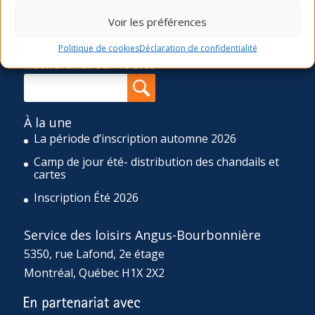
printemps, été et automne), une programmation d’ateliers
Voir les préférences
ponctuels ainsi qu’un camp de jour de huit semaines
durant l’été et un d’une semaine durant la relâche scolaire.
Politique de cookies
Déclaration de confidentialité
Rechercher sur le site
À la une
La période d’inscription automne 2026
Camp de jour été- distribution des chandails et
cartes
Inscription Été 2026
Service des loisirs Angus-Bourbonnière
5350, rue Lafond, 2e étage
Montréal, Québec H1X 2X2