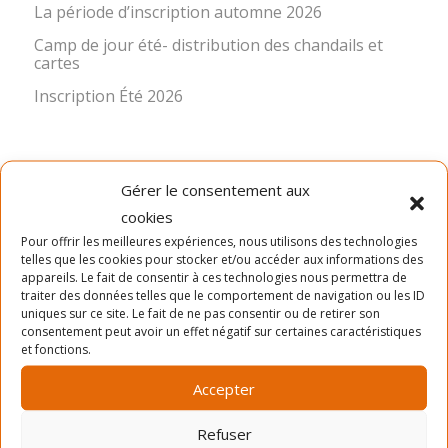
La période d’inscription automne 2026
Camp de jour été- distribution des chandails et
cartes
Inscription Été 2026
Gérer le consentement aux
cookies
Pour offrir les meilleures expériences, nous utilisons des technologies
telles que les cookies pour stocker et/ou accéder aux informations des
LA MISSION
appareils. Le fait de consentir à ces technologies nous permettra de
traiter des données telles que le comportement de navigation ou les ID
uniques sur ce site. Le fait de ne pas consentir ou de retirer son
Ancré dans le quartier Rosemont depuis 1966, le Service
consentement peut avoir un effet négatif sur certaines caractéristiques
des Loisirs Angus-Bourbonnière contribue significative à
et fonctions.
l’épanouissement et au bien-être de sa communauté en
offrant des activités physiques, sportives, culturelles,
Accepter
sociocommunautaires et récréatives diversifiées,
accessibles et de qualité. Pour réaliser cette mission, le
Refuser
SLAB propose quatre sessions d’activités de loisir (hiver,