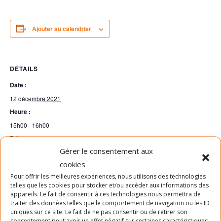
Ajouter au calendrier
DÉTAILS
Date :
12 décembre 2021
Heure :
15h00 - 16h00
Prix :
Gérer le consentement aux
Gratuit
cookies
Pour offrir les meilleures expériences, nous utilisons des technologies
SLABRACADABRA – Bricolage des
SLABRACADABRA – Yoga 50+
telles que les cookies pour stocker et/ou accéder aux informations des
appareils. Le fait de consentir à ces technologies nous permettra de
Fêtes
débutant
traiter des données telles que le comportement de navigation ou les ID
uniques sur ce site. Le fait de ne pas consentir ou de retirer son
consentement peut avoir un effet négatif sur certaines caractéristiques