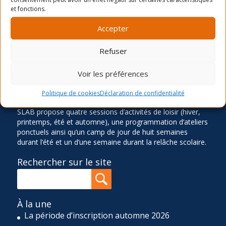
et fonctions.
Accepter
LA MISSION
Refuser
Ancré dans le quartier Rosemont depuis 1966, le Service
des Loisirs Angus-Bourbonnière contribue significative à
l’épanouissement et au bien-être de sa communauté en
Voir les préférences
offrant des activités physiques, sportives, culturelles,
sociocommunautaires et récréatives diversifiées,
Politique de cookies
Déclaration de confidentialité
accessibles et de qualité. Pour réaliser cette mission, le
SLAB propose quatre sessions d’activités de loisir (hiver,
printemps, été et automne), une programmation d’ateliers
ponctuels ainsi qu’un camp de jour de huit semaines
durant l’été et un d’une semaine durant la relâche scolaire.
Rechercher sur le site
À la une
La période d’inscription automne 2026