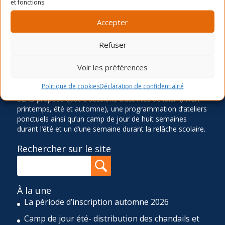
et fonctions.
LA MISSION
Accepter
Ancré dans le quartier Rosemont depuis 1966, le Service
Refuser
des Loisirs Angus-Bourbonnière contribue significative à
l’épanouissement et au bien-être de sa communauté en
Voir les préférences
offrant des activités physiques, sportives, culturelles,
sociocommunautaires et récréatives diversifiées,
Politique de cookies
Déclaration de confidentialité
accessibles et de qualité. Pour réaliser cette mission, le
SLAB propose quatre sessions d’activités de loisir (hiver,
printemps, été et automne), une programmation d’ateliers
ponctuels ainsi qu’un camp de jour de huit semaines
durant l’été et un d’une semaine durant la relâche scolaire.
Rechercher sur le site
À la une
La période d’inscription automne 2026
Camp de jour été- distribution des chandails et