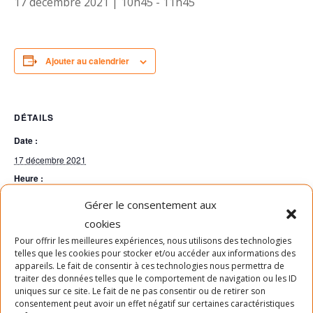
17 décembre 2021 | 10h45
-
11h45
Ajouter au calendrier
DÉTAILS
Date :
17 décembre 2021
Heure :
10h45 - 11h45
Gérer le consentement aux
cookies
Pour offrir les meilleures expériences, nous utilisons des technologies
SLABRACADABRA – Yoga-Hatha
SLABRACADABRA – Yoga 50+
telles que les cookies pour stocker et/ou accéder aux informations des
intermédiaire
intermédiaire
appareils. Le fait de consentir à ces technologies nous permettra de
traiter des données telles que le comportement de navigation ou les ID
uniques sur ce site. Le fait de ne pas consentir ou de retirer son
consentement peut avoir un effet négatif sur certaines caractéristiques