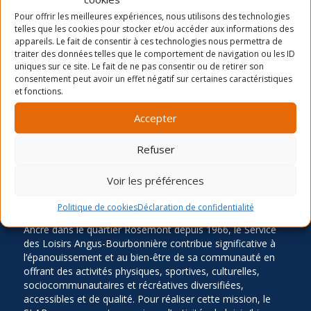
La période d’inscription automne 2026
Pour offrir les meilleures expériences, nous utilisons des technologies
telles que les cookies pour stocker et/ou accéder aux informations des
Camp de jour été- distribution des chandails et
appareils. Le fait de consentir à ces technologies nous permettra de
cartes
traiter des données telles que le comportement de navigation ou les ID
uniques sur ce site. Le fait de ne pas consentir ou de retirer son
Inscription Été 2026
consentement peut avoir un effet négatif sur certaines caractéristiques
et fonctions.
Accepter
Refuser
Voir les préférences
LA MISSION
Politique de cookies
Déclaration de confidentialité
Ancré dans le quartier Rosemont depuis 1966, le Service
des Loisirs Angus-Bourbonnière contribue significative à
l’épanouissement et au bien-être de sa communauté en
offrant des activités physiques, sportives, culturelles,
sociocommunautaires et récréatives diversifiées,
accessibles et de qualité. Pour réaliser cette mission, le