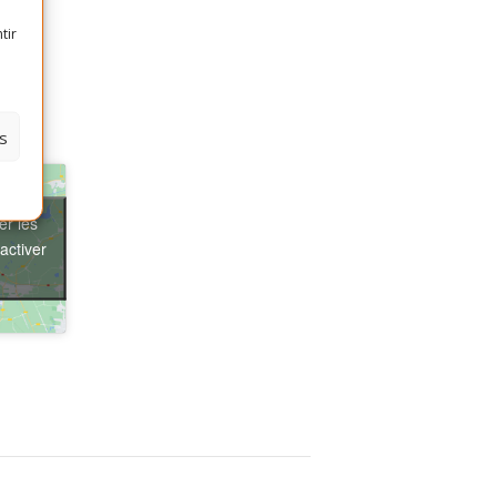
tir
s
er les
activer