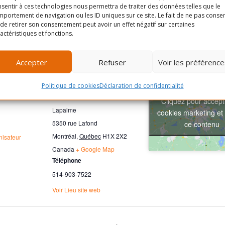
sentir à ces technologies nous permettra de traiter des données telles que le
portement de navigation ou les ID uniques sur ce site. Le fait de ne pas consen
de retirer son consentement peut avoir un effet négatif sur certaines
actéristiques et fonctions.
Accepter
Refuser
Voir les préférence
EUR
LIEU
Politique de cookies
Déclaration de confidentialité
Centre Gabrielle-et-Marcel-
Cliquez pour accept
Lapalme
cookies marketing et 
5350 rue Lafond
ce contenu
Montréal
,
Québec
H1X 2X2
anisateur
Canada
+ Google Map
Téléphone
514-903-7522
Voir Lieu site web