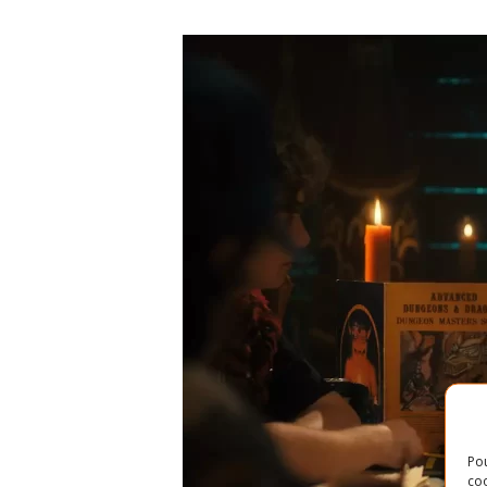
Pou
coo