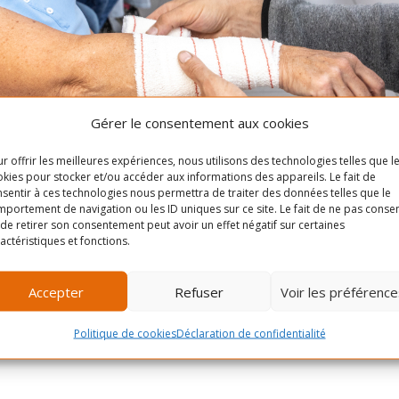
Gérer le consentement aux cookies
r offrir les meilleures expériences, nous utilisons des technologies telles que l
kies pour stocker et/ou accéder aux informations des appareils. Le fait de
sentir à ces technologies nous permettra de traiter des données telles que le
portement de navigation ou les ID uniques sur ce site. Le fait de ne pas consen
de retirer son consentement peut avoir un effet négatif sur certaines
actéristiques et fonctions.
ainés est composé d’exercices pratiques et de jeux de mises en s
ité, adapté à votre condition physique.
Accepter
Refuser
Voir les préférence
otre entourage et de vous-même en cas d’urgence.
Politique de cookies
Déclaration de confidentialité