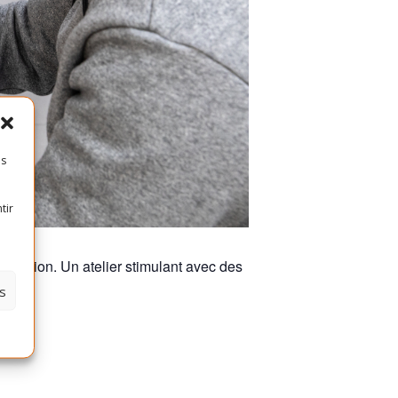
es
tir
ituation. Un atelier stimulant avec des
s