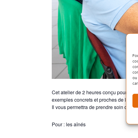
Pou
coo
con
com
ou 
car
Cet atelier de 2 heures conçu pour les 
exemples concrets et proches de la réal
Il vous permettra de prendre soin de v
Pour : les aînés