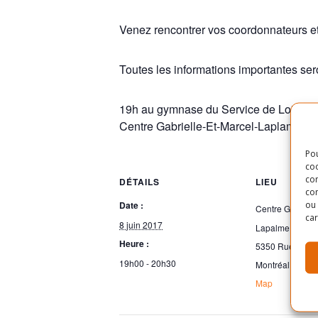
Venez rencontrer vos coordonnateurs e
Toutes les informations importantes sero
19h au gymnase du Service de Loisirs
Centre Gabrielle-Et-Marcel-Laplame, 2
Pou
coo
con
DÉTAILS
LIEU
com
ou 
Date :
Centre Gabriell
car
8 juin 2017
Lapalme
Heure :
5350 Rue Lafo
19h00 - 20h30
Montréal
,
H1X 
Map