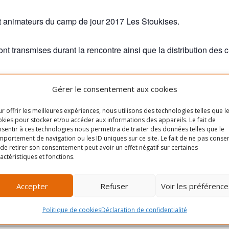
t animateurs du camp de jour 2017 Les Stoukises.
nt transmises durant la rencontre ainsi que la distribution des 
 Angus-Bourbonnière
Gérer le consentement aux cookies
e étage
r offrir les meilleures expériences, nous utilisons des technologies telles que l
kies pour stocker et/ou accéder aux informations des appareils. Le fait de
sentir à ces technologies nous permettra de traiter des données telles que le
portement de navigation ou les ID uniques sur ce site. Le fait de ne pas consen
de retirer son consentement peut avoir un effet négatif sur certaines
e-et-Marcel-
Cliquez pour accepter les
actéristiques et fonctions.
cookies marketing et activer
nd
ce contenu
Accepter
Refuser
Voir les préférence
2X2
+ Google
Politique de cookies
Déclaration de confidentialité