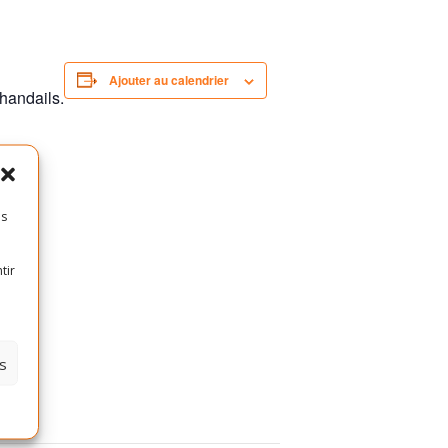
Ajouter au calendrier
chandails.
es
tir
s