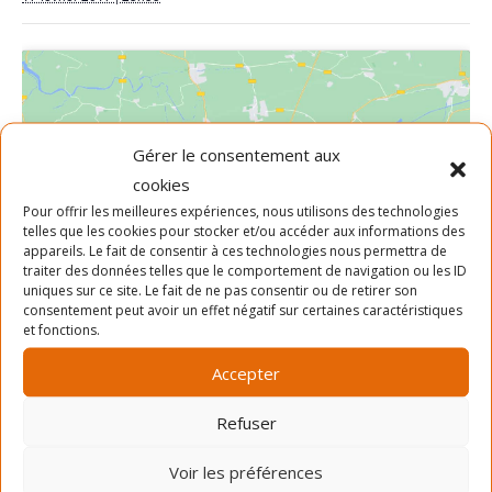
Gérer le consentement aux
cookies
Cliquez pour accepter les cookies
Pour offrir les meilleures expériences, nous utilisons des technologies
marketing et activer ce contenu
telles que les cookies pour stocker et/ou accéder aux informations des
appareils. Le fait de consentir à ces technologies nous permettra de
traiter des données telles que le comportement de navigation ou les ID
uniques sur ce site. Le fait de ne pas consentir ou de retirer son
consentement peut avoir un effet négatif sur certaines caractéristiques
et fonctions.
Accepter
LIEU
Refuser
Centre Gabrielle-et-Marcel-Lapalme
Voir les préférences
5350 Rue Lafond