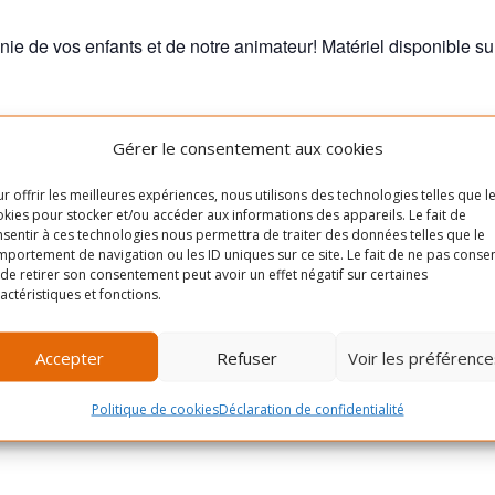
 de vos enfants et de notre animateur! Matériel disponible su
Gérer le consentement aux cookies
r offrir les meilleures expériences, nous utilisons des technologies telles que l
kies pour stocker et/ou accéder aux informations des appareils. Le fait de
sentir à ces technologies nous permettra de traiter des données telles que le
re le
Cliquez pour accepter les
portement de navigation ou les ID uniques sur ce site. Le fait de ne pas consen
Michel et la
cookies marketing et activer
de retirer son consentement peut avoir un effet négatif sur certaines
actéristiques et fonctions.
ce contenu
a
+ Google
Accepter
Refuser
Voir les préférence
Politique de cookies
Déclaration de confidentialité