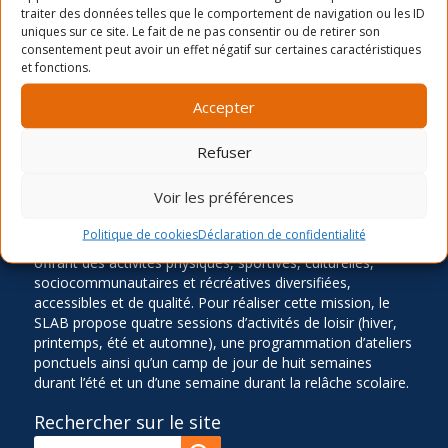
traiter des données telles que le comportement de navigation ou les ID
uniques sur ce site. Le fait de ne pas consentir ou de retirer son
consentement peut avoir un effet négatif sur certaines caractéristiques
Atelier de Zumba ados-adultes
Activités libres au SLAB
et fonctions.
Accepter
Refuser
LA MISSION
Voir les préférences
Ancré dans le quartier Rosemont depuis 1966, le Service
des Loisirs Angus-Bourbonnière contribue significative à
Politique de cookies
Déclaration de confidentialité
l’épanouissement et au bien-être de sa communauté en
offrant des activités physiques, sportives, culturelles,
sociocommunautaires et récréatives diversifiées,
accessibles et de qualité. Pour réaliser cette mission, le
SLAB propose quatre sessions d’activités de loisir (hiver,
printemps, été et automne), une programmation d’ateliers
ponctuels ainsi qu’un camp de jour de huit semaines
durant l’été et un d’une semaine durant la relâche scolaire.
Rechercher sur le site