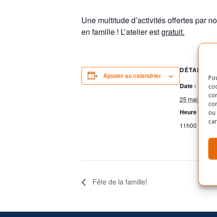
Une multitude d’activités offertes par no
en famille ! L’atelier est
gratuit.
DÉTAILS
Ajouter au calendrier
Pou
Date :
coo
con
25 mai 2019
com
Heure :
ou 
car
11h00 - 12h0
Fête de la famille!