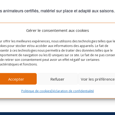
s animateurs certifiés, matériel sur place et adapté aux saisons.
Gérer le consentement aux cookies
LIEU
r offrir les meilleures expériences, nous utilisons des technologies telles que l
kies pour stocker et/ou accéder aux informations des appareils. Le fait de
Rue Masson, entre le
Cliquez pour accep
sentir à ces technologies nous permettra de traiter des données telles que le
boulevard Saint-Michel et la
cookies marketing e
portement de navigation ou les ID uniques sur ce site. Le fait de ne pas consen
de retirer son consentement peut avoir un effet négatif sur certaines
12è avenue
ce contenu
actéristiques et fonctions.
0
Québec
Canada
+ Google
Map
Accepter
Refuser
Voir les préférence
Politique de cookies
Déclaration de confidentialité
Atelier