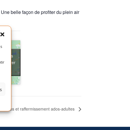
 Une belle façon de profiter du plein air
es
ter les
t activer
tir
s
 de tonus et raffermissement ados-adultes