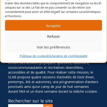
traiter des données telles que le comportement de navigation ou les ID
uniques sur ce site. Le fait de ne pas consentir ou de retirer son
consentement peut avoir un effet négatif sur certaines caractéristiques
Atelier DIY: Fabrication de crème solaire
Atelier d’Essentrics
et fonctions.
Accepter
Refuser
LA MISSION
Voir les préférences
Ancré dans le quartier Rosemont depuis 1966, le Service
des Loisirs Angus-Bourbonnière contribue significative à
Politique de cookies
Déclaration de confidentialité
l’épanouissement et au bien-être de sa communauté en
offrant des activités physiques, sportives, culturelles,
sociocommunautaires et récréatives diversifiées,
accessibles et de qualité. Pour réaliser cette mission, le
SLAB propose quatre sessions d’activités de loisir (hiver,
printemps, été et automne), une programmation d’ateliers
ponctuels ainsi qu’un camp de jour de huit semaines
durant l’été et un d’une semaine durant la relâche scolaire.
Rechercher sur le site