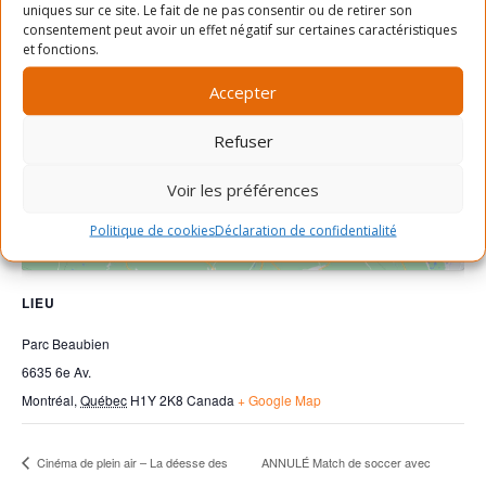
uniques sur ce site. Le fait de ne pas consentir ou de retirer son
consentement peut avoir un effet négatif sur certaines caractéristiques
et fonctions.
Accepter
Cliquez pour accepter les cookies
marketing et activer ce contenu
Refuser
Voir les préférences
Politique de cookies
Déclaration de confidentialité
LIEU
Parc Beaubien
6635 6e Av.
Montréal
,
Québec
H1Y 2K8
Canada
+ Google Map
Cinéma de plein air – La déesse des
ANNULÉ Match de soccer avec