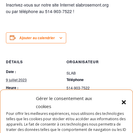
Inscrivez-vous sur notre site Internet slabrosemont.org
ou par téléphone au 514-903-7522 !
Ajouter au calendrier
DÉTAILS
ORGANISATEUR
Date :
SLAB
Téléphone
9 juillet 2023
Heure :
514-903-7522
10h00 - 11h00
Voir le site Organisateur
Gérer le consentement aux
Prix :
cookies
Gratuit
Pour offrir les meilleures expériences, nous utilisons des technologies
telles que les cookies pour stocker et/ou accéder aux informations des
appareils. Le fait de consentir à ces technologies nous permettra de
traiter des données telles que le comportement de navigation ou les ID