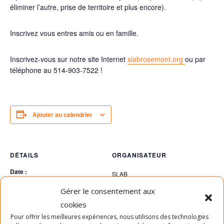
éliminer l’autre, prise de territoire et plus encore).
Inscrivez vous entres amis ou en famille.
Inscrivez-vous sur notre site Internet
slabrosemont.org
ou par
téléphone au 514-903-7522 !
Ajouter au calendrier
DÉTAILS
ORGANISATEUR
Date :
SLAB
Téléphone
4 juin 2023
Gérer le consentement aux
Heure :
514-903-7522
cookies
15h30 - 17h00
Voir le site Organisateur
Pour offrir les meilleures expériences, nous utilisons des technologies