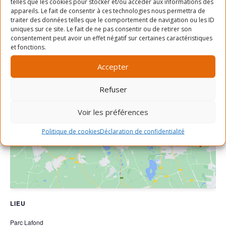
Prix :
telles que les cookies pour stocker et/ou accéder aux informations des
appareils. Le fait de consentir à ces technologies nous permettra de
Gratuit
traiter des données telles que le comportement de navigation ou les ID
uniques sur ce site. Le fait de ne pas consentir ou de retirer son
consentement peut avoir un effet négatif sur certaines caractéristiques
et fonctions.
Accepter
Refuser
Cliquez pour accepter les cookies
Voir les préférences
marketing et activer ce contenu
Politique de cookies
Déclaration de confidentialité
LIEU
Parc Lafond