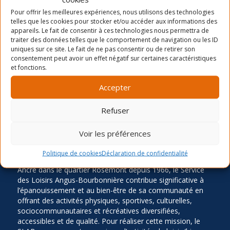
La période d’inscription automne 2026
Pour offrir les meilleures expériences, nous utilisons des technologies
telles que les cookies pour stocker et/ou accéder aux informations des
Camp de jour été- distribution des chandails et
appareils. Le fait de consentir à ces technologies nous permettra de
cartes
traiter des données telles que le comportement de navigation ou les ID
uniques sur ce site. Le fait de ne pas consentir ou de retirer son
Inscription Été 2026
consentement peut avoir un effet négatif sur certaines caractéristiques
et fonctions.
Accepter
Refuser
Voir les préférences
LA MISSION
Politique de cookies
Déclaration de confidentialité
Ancré dans le quartier Rosemont depuis 1966, le Service
des Loisirs Angus-Bourbonnière contribue significative à
l’épanouissement et au bien-être de sa communauté en
offrant des activités physiques, sportives, culturelles,
sociocommunautaires et récréatives diversifiées,
accessibles et de qualité. Pour réaliser cette mission, le