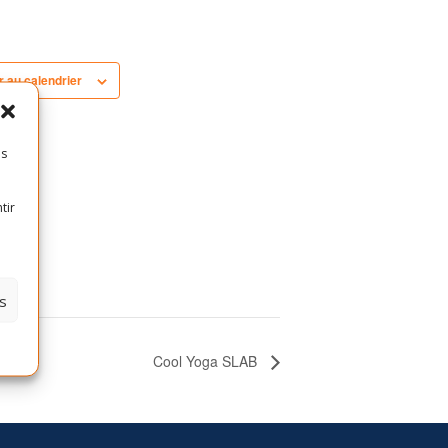
r au calendrier
es
tir
s
Cool Yoga SLAB