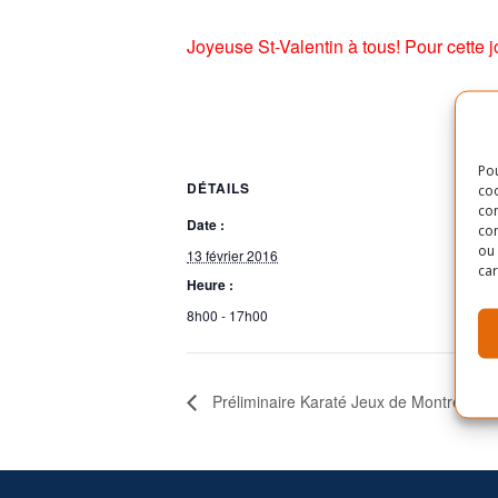
Joyeuse St-Valentin à tous! Pour cette 
Pou
DÉTAILS
coo
con
Date :
com
ou 
13 février 2016
car
Heure :
8h00 - 17h00
Préliminaire Karaté Jeux de Montréal