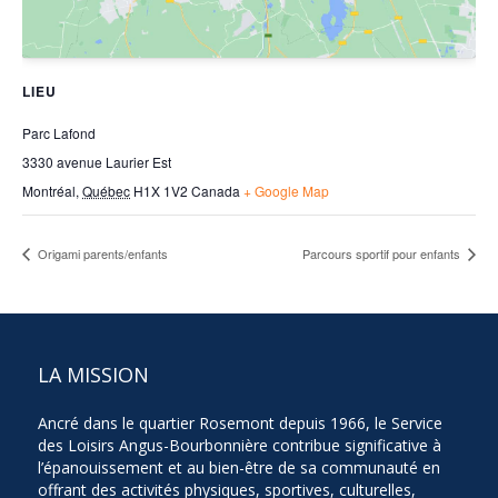
LIEU
Parc Lafond
3330 avenue Laurier Est
Montréal
,
Québec
H1X 1V2
Canada
+ Google Map
Origami parents/enfants
Parcours sportif pour enfants
LA MISSION
Ancré dans le quartier Rosemont depuis 1966, le Service
des Loisirs Angus-Bourbonnière contribue significative à
l’épanouissement et au bien-être de sa communauté en
offrant des activités physiques, sportives, culturelles,