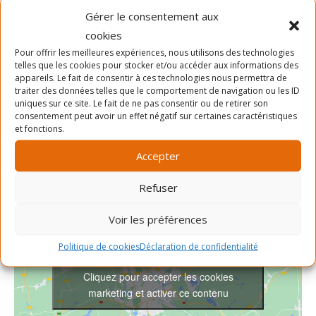
Gérer le consentement aux
DÉTAILS
ORGANISATEUR
cookies
Date :
Pour offrir les meilleures expériences, nous utilisons des technologies
SLAB
telles que les cookies pour stocker et/ou accéder aux informations des
Téléphone
9 juin 2023
appareils. Le fait de consentir à ces technologies nous permettra de
Heure :
514-903-7522
traiter des données telles que le comportement de navigation ou les ID
uniques sur ce site. Le fait de ne pas consentir ou de retirer son
17h00 - 18h00
Voir le site Organisateur
consentement peut avoir un effet négatif sur certaines caractéristiques
Prix :
et fonctions.
Gratuit
Accepter
Refuser
Voir les préférences
Politique de cookies
Déclaration de confidentialité
Cliquez pour accepter les cookies
marketing et activer ce contenu