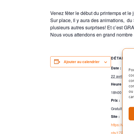
Venez fêter le début du printemps et le 
Sur place, il y aura des animations, du
plusieurs autres surprises! Et c’est GR
Nous vous attendons en grand nombre a
DÉTAILS
Ajouter au calendrier
Date :
Pou
coo
22 avril 2016
con
Heure :
com
ou 
18h00 - 20h0
car
Prix :
Gratuit
Site :
https://www.f
nts/17202358