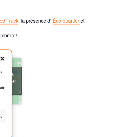
od Truck
, la présence d’
Éco-quartier
et
ombrero!
es
ter les
t activer
tir
s