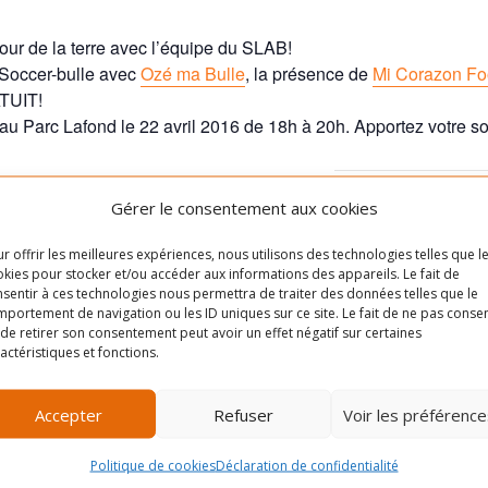
jour de la terre avec l’équipe du SLAB!
 Soccer-bulle avec
Ozé ma Bulle
, la présence de
Mi Corazon Fo
ATUIT!
u Parc Lafond le 22 avril 2016 de 18h à 20h. Apportez votre s
Gérer le consentement aux cookies
LIEU
Rue Masson, entre le
r offrir les meilleures expériences, nous utilisons des technologies telles que l
Cliquez pour accep
kies pour stocker et/ou accéder aux informations des appareils. Le fait de
boulevard Saint-Michel et la
cookies marketing e
sentir à ces technologies nous permettra de traiter des données telles que le
12è avenue
ce contenu
portement de navigation ou les ID uniques sur ce site. Le fait de ne pas consen
de retirer son consentement peut avoir un effet négatif sur certaines
0
Québec
Canada
+ Google
actéristiques et fonctions.
Map
Accepter
Refuser
Voir les préférence
acebook.com/eve
Politique de cookies
Déclaration de confidentialité
11554764/