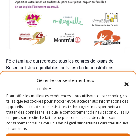
Fête familiale qui regroupe tous les centres de loisirs de
Rosemont. Jeux gonflables, activités de démonstrations,
spectacle et plusieurs autres surprises. Venez découvrir les
Gérer le consentement aux
activités offertes par vos centres de Loisirs.
cookies
Pour offrir les meilleures expériences, nous utilisons des technologies
Centre de loisirs présent: Service des Loisirs Angus-
telles que les cookies pour stocker et/ou accéder aux informations des
Bourbonnière, Père Marquette, Loisirs de Rosemont,
appareils. Le fait de consentir à ces technologies nous permettra de
L’Accessible et La Maisonnette des Parents.
traiter des données telles que le comportement de navigation ou les ID
uniques sur ce site. Le fait de ne pas consentir ou de retirer son
consentement peut avoir un effet négatif sur certaines caractéristiques
et fonctions.