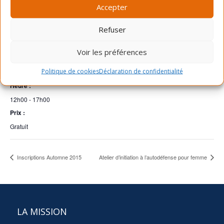
Ajouter au calendrier
Accepter
Refuser
DÉTAILS
Voir les préférences
Date :
Politique de cookies
Déclaration de confidentialité
12 septembre 2015
Heure :
12h00 - 17h00
Prix :
Gratuit
Inscriptions Automne 2015
Atelier d’initiation à l’autodéfense pour femme
LA MISSION