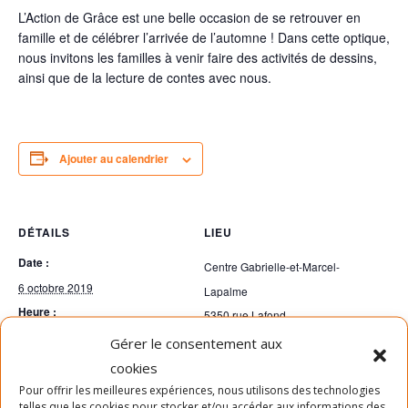
L’Action de Grâce est une belle occasion de se retrouver en
famille et de célébrer l’arrivée de l’automne ! Dans cette optique,
nous invitons les familles à venir faire des activités de dessins,
ainsi que de la lecture de contes avec nous.
Ajouter au calendrier
DÉTAILS
LIEU
Date :
Centre Gabrielle-et-Marcel-
6 octobre 2019
Lapalme
Heure :
5350 rue Lafond
13h00 - 15h00
Montréal
,
Québec
H1X 2X2
Gérer le consentement aux
Canada
+ Google Map
cookies
Téléphone
Pour offrir les meilleures expériences, nous utilisons des technologies
telles que les cookies pour stocker et/ou accéder aux informations des
514-903-7522