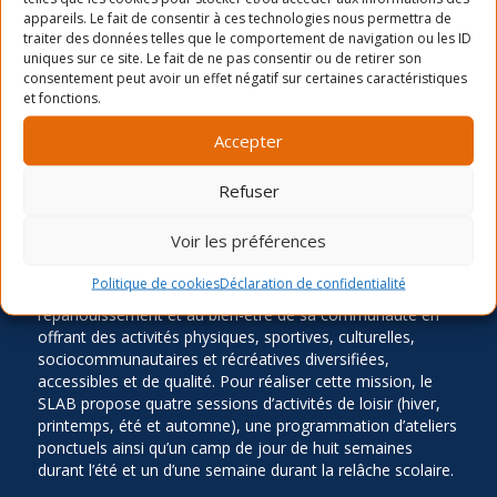
appareils. Le fait de consentir à ces technologies nous permettra de
Voir Lieu site web
traiter des données telles que le comportement de navigation ou les ID
uniques sur ce site. Le fait de ne pas consentir ou de retirer son
consentement peut avoir un effet négatif sur certaines caractéristiques
et fonctions.
Cuisine de l’Action de Grâce 7-12 ans
Baladi ados-adultes
Accepter
Refuser
LA MISSION
Voir les préférences
Ancré dans le quartier Rosemont depuis 1966, le Service
Politique de cookies
Déclaration de confidentialité
des Loisirs Angus-Bourbonnière contribue significative à
l’épanouissement et au bien-être de sa communauté en
offrant des activités physiques, sportives, culturelles,
sociocommunautaires et récréatives diversifiées,
accessibles et de qualité. Pour réaliser cette mission, le
SLAB propose quatre sessions d’activités de loisir (hiver,
printemps, été et automne), une programmation d’ateliers
ponctuels ainsi qu’un camp de jour de huit semaines
durant l’été et un d’une semaine durant la relâche scolaire.