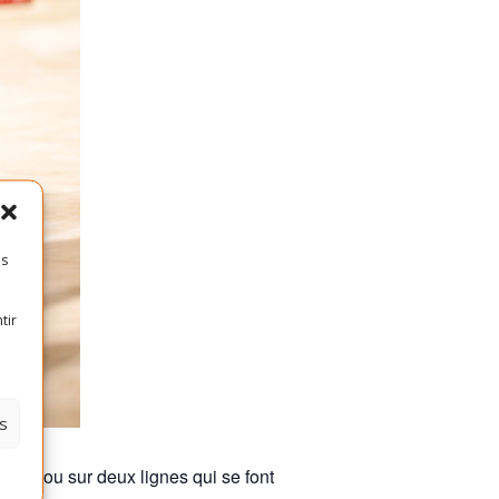
es
tir
s
’autre ou sur deux lignes qui se font