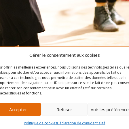
Gérer le consentement aux cookies
r offrir les meilleures expériences, nous utilisons des technologies telles que l
kies pour stocker et/ou accéder aux informations des appareils. Le fait de
sentir à ces technologies nous permettra de traiter des données telles que le
portement de navigation ou les ID uniques sur ce site. Le fait de ne pas consen
de retirer son consentement peut avoir un effet négatif sur certaines
actéristiques et fonctions.
Accepter
Refuser
Voir les préférence
ui se pratique en groupe, l’un derrière l’autre, l’un à côté de l
Politique de cookies
Déclaration de confidentialité