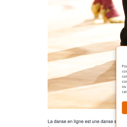
Pou
coo
con
com
ou 
car
La danse en ligne est une danse sociale q