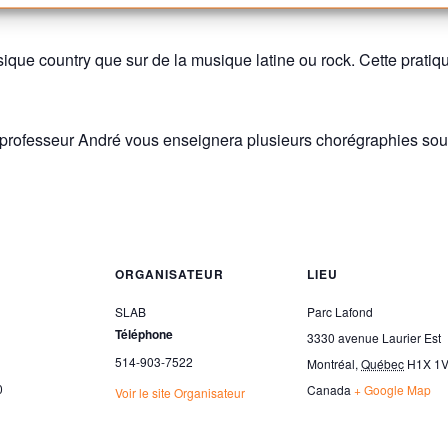
sique country que sur de la musique latine ou rock. Cette pratiq
e professeur André vous enseignera plusieurs chorégraphies sou
ORGANISATEUR
LIEU
SLAB
Parc Lafond
Téléphone
3330 avenue Laurier Est
514-903-7522
Montréal
,
Québec
H1X 1
0
Canada
+ Google Map
Voir le site Organisateur