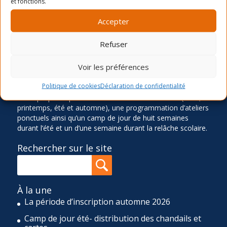
et fonctions.
LA MISSION
Accepter
Ancré dans le quartier Rosemont depuis 1966, le Service
Refuser
des Loisirs Angus-Bourbonnière contribue significative à
l’épanouissement et au bien-être de sa communauté en
Voir les préférences
offrant des activités physiques, sportives, culturelles,
sociocommunautaires et récréatives diversifiées,
Politique de cookies
Déclaration de confidentialité
accessibles et de qualité. Pour réaliser cette mission, le
SLAB propose quatre sessions d’activités de loisir (hiver,
printemps, été et automne), une programmation d’ateliers
ponctuels ainsi qu’un camp de jour de huit semaines
durant l’été et un d’une semaine durant la relâche scolaire.
Rechercher sur le site
À la une
La période d’inscription automne 2026
Camp de jour été- distribution des chandails et