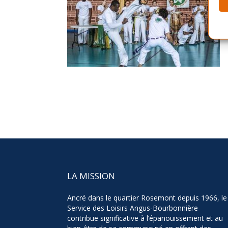
LA MISSION
Ancré dans le quartier Rosemont depuis 1966, le
Service des Loisirs Angus-Bourbonnière
contribue significative à l’épanouissement et au