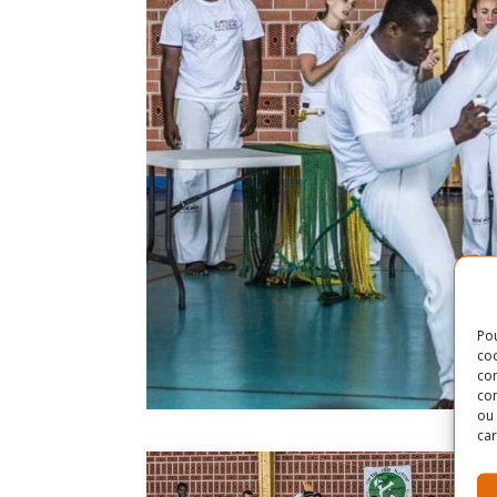
Pou
coo
con
com
ou 
car