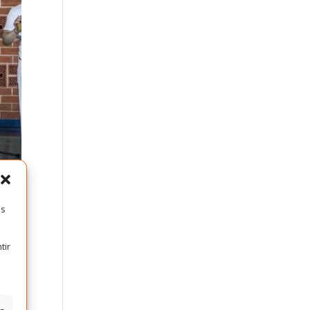
es
tir