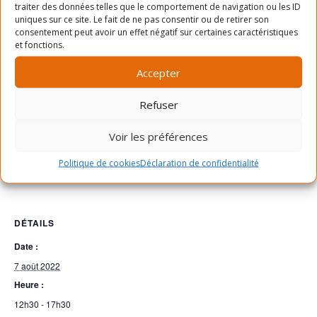
traiter des données telles que le comportement de navigation ou les ID
uniques sur ce site. Le fait de ne pas consentir ou de retirer son
14h30-16h : 8 Adultes
consentement peut avoir un effet négatif sur certaines caractéristiques
et fonctions.
16h-17h30 : 8 Adultes
Accepter
Refuser
Voir les préférences
Politique de cookies
Déclaration de confidentialité
Ajouter au calendrier
DÉTAILS
Date :
7 août 2022
Heure :
12h30 - 17h30