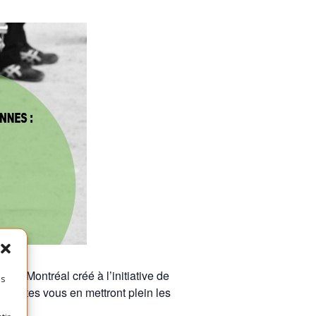
de Montréal créé à l’initiative de
es
nnistes vous en mettront plein les