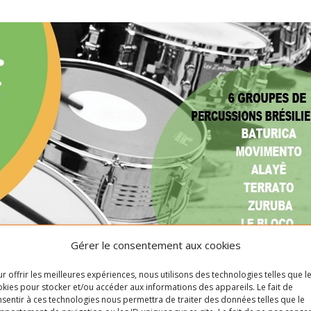
Gérer le consentement aux cookies
l) est un regroupement de groupes de percussions brésiliennes 
r offrir les meilleures expériences, nous utilisons des technologies telles que l
our la première fois ce
samedi 25 août.
Six groupes de percussio
kies pour stocker et/ou accéder aux informations des appareils. Le fait de
sentir à ces technologies nous permettra de traiter des données telles que le