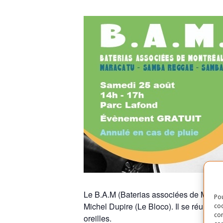
Le B.A.M (Baterias associées de Montréa
Pou
Michel Dupire (Le Bloco). Il se réunit p
coo
con
oreilles.