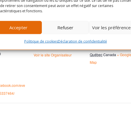
portement de navigation ou les ID uniques sur ce site. Le fait de ne pas consen
de retirer son consentement peut avoir un effet négatif sur certaines
actéristiques et fonctions.
ORGANISATEUR
LIEU
Accepter
Refuser
Voir les préférence
SLAB
Rue Masson, entre le
Téléphone
boulevard Saint-Michel et
Politique de cookies
Déclaration de confidentialité
514-903-7522
12è avenue
0
Québec
Canada
+ Googl
Voir le site Organisateur
Map
acebook.com/eve
5337464/