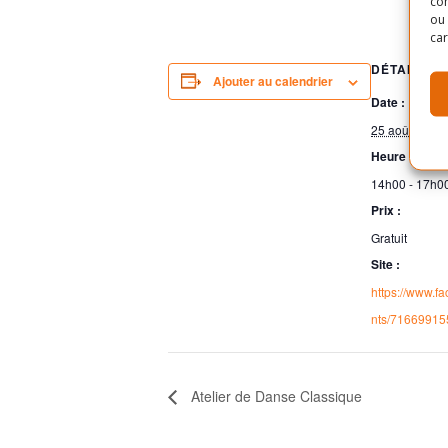
com
ou 
car
DÉTAILS
Ajouter au calendrier
Date :
25 août 2018
Heure :
14h00 - 17h0
Prix :
Gratuit
Site :
https://www.f
nts/71669915
Atelier de Danse Classique