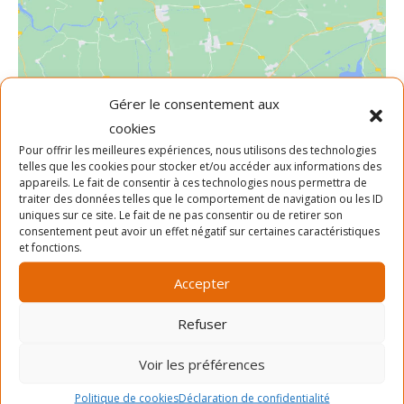
Gérer le consentement aux
Cliquez pour accepter les cookies
cookies
marketing et activer ce contenu
Pour offrir les meilleures expériences, nous utilisons des technologies
telles que les cookies pour stocker et/ou accéder aux informations des
appareils. Le fait de consentir à ces technologies nous permettra de
traiter des données telles que le comportement de navigation ou les ID
uniques sur ce site. Le fait de ne pas consentir ou de retirer son
consentement peut avoir un effet négatif sur certaines caractéristiques
et fonctions.
Accepter
LIEU
Parc Étienne Desmarteau
Refuser
rue beaubien est
Voir les préférences
montréal
,
quebec
H1X 1P2
Canada
+ Google Map
Politique de cookies
Déclaration de confidentialité