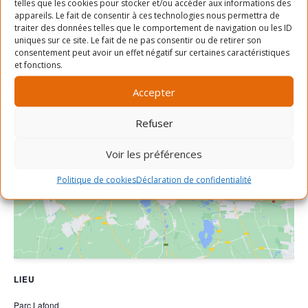
Heure :
514-903-7522
telles que les cookies pour stocker et/ou accéder aux informations des
appareils. Le fait de consentir à ces technologies nous permettra de
11h15 - 12h15
Voir le site Organisateur
traiter des données telles que le comportement de navigation ou les ID
uniques sur ce site. Le fait de ne pas consentir ou de retirer son
consentement peut avoir un effet négatif sur certaines caractéristiques
et fonctions.
Accepter
Refuser
Cliquez pour accepter les cookies
Voir les préférences
marketing et activer ce contenu
Politique de cookies
Déclaration de confidentialité
LIEU
Parc Lafond