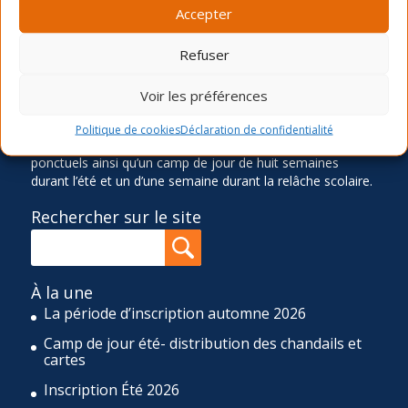
Accepter
Ancré dans le quartier Rosemont depuis 1966, le Service
des Loisirs Angus-Bourbonnière contribue significative à
Refuser
l’épanouissement et au bien-être de sa communauté en
offrant des activités physiques, sportives, culturelles,
sociocommunautaires et récréatives diversifiées,
Voir les préférences
accessibles et de qualité. Pour réaliser cette mission, le
SLAB propose quatre sessions d’activités de loisir (hiver,
Politique de cookies
Déclaration de confidentialité
printemps, été et automne), une programmation d’ateliers
ponctuels ainsi qu’un camp de jour de huit semaines
durant l’été et un d’une semaine durant la relâche scolaire.
Rechercher sur le site
À la une
La période d’inscription automne 2026
Camp de jour été- distribution des chandails et
cartes
Inscription Été 2026