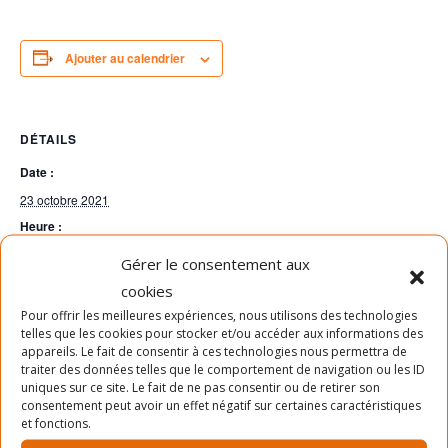
Ajouter au calendrier
DÉTAILS
Date :
23 octobre 2021
Heure :
15h00 - 16h00
Gérer le consentement aux
cookies
Pour offrir les meilleures expériences, nous utilisons des technologies
ATELIER – INTRODUCTION AU THÉÂTRE 6-12 ANS
Animation 0-5 ans
telles que les cookies pour stocker et/ou accéder aux informations des
appareils. Le fait de consentir à ces technologies nous permettra de
traiter des données telles que le comportement de navigation ou les ID
uniques sur ce site. Le fait de ne pas consentir ou de retirer son
consentement peut avoir un effet négatif sur certaines caractéristiques
LA MISSION
et fonctions.