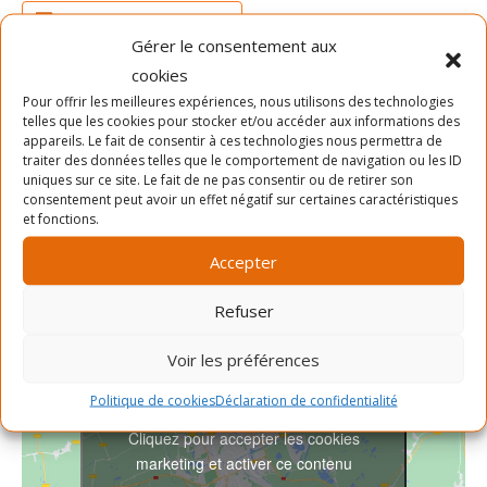
Ajouter au calendrier
Gérer le consentement aux
cookies
Pour offrir les meilleures expériences, nous utilisons des technologies
DÉTAILS
ORGANISATEUR
telles que les cookies pour stocker et/ou accéder aux informations des
appareils. Le fait de consentir à ces technologies nous permettra de
Date :
SLAB
traiter des données telles que le comportement de navigation ou les ID
Téléphone
21 juillet 2024
uniques sur ce site. Le fait de ne pas consentir ou de retirer son
consentement peut avoir un effet négatif sur certaines caractéristiques
Heure :
514-903-7522
et fonctions.
10h00 - 11h00
Voir le site Organisateur
Accepter
Refuser
Voir les préférences
Politique de cookies
Déclaration de confidentialité
Cliquez pour accepter les cookies
marketing et activer ce contenu