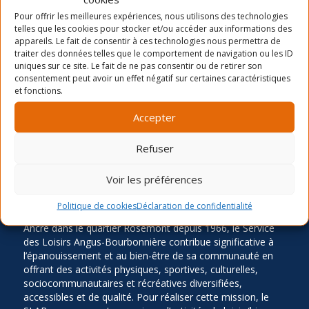
La période d’inscription automne 2026
Pour offrir les meilleures expériences, nous utilisons des technologies
telles que les cookies pour stocker et/ou accéder aux informations des
Camp de jour été- distribution des chandails et
appareils. Le fait de consentir à ces technologies nous permettra de
cartes
traiter des données telles que le comportement de navigation ou les ID
uniques sur ce site. Le fait de ne pas consentir ou de retirer son
Inscription Été 2026
consentement peut avoir un effet négatif sur certaines caractéristiques
et fonctions.
Accepter
Refuser
Voir les préférences
LA MISSION
Politique de cookies
Déclaration de confidentialité
Ancré dans le quartier Rosemont depuis 1966, le Service
des Loisirs Angus-Bourbonnière contribue significative à
l’épanouissement et au bien-être de sa communauté en
offrant des activités physiques, sportives, culturelles,
sociocommunautaires et récréatives diversifiées,
accessibles et de qualité. Pour réaliser cette mission, le