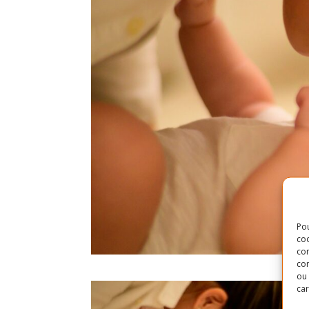
Pou
coo
con
com
ou 
car