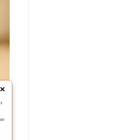
es
tir