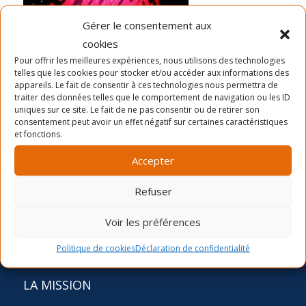
Gérer le consentement aux
cookies
Pour offrir les meilleures expériences, nous utilisons des technologies
telles que les cookies pour stocker et/ou accéder aux informations des
Dernières nouvelles
appareils. Le fait de consentir à ces technologies nous permettra de
traiter des données telles que le comportement de navigation ou les ID
La période d’inscription automne 2026
uniques sur ce site. Le fait de ne pas consentir ou de retirer son
consentement peut avoir un effet négatif sur certaines caractéristiques
Camp de jour été- distribution des chandails et
et fonctions.
cartes
Accepter
Inscription Été 2026
Refuser
Voir les préférences
Politique de cookies
Déclaration de confidentialité
LA MISSION