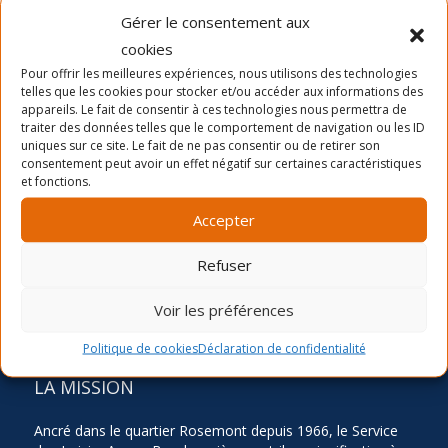
Gérer le consentement aux
cookies
Pour offrir les meilleures expériences, nous utilisons des technologies
telles que les cookies pour stocker et/ou accéder aux informations des
Dernières nouvelles
appareils. Le fait de consentir à ces technologies nous permettra de
La période d’inscription automne 2026
traiter des données telles que le comportement de navigation ou les ID
uniques sur ce site. Le fait de ne pas consentir ou de retirer son
Camp de jour été- distribution des chandails et
consentement peut avoir un effet négatif sur certaines caractéristiques
cartes
et fonctions.
Inscription Été 2026
Accepter
Refuser
Voir les préférences
Politique de cookies
Déclaration de confidentialité
LA MISSION
Ancré dans le quartier Rosemont depuis 1966, le Service